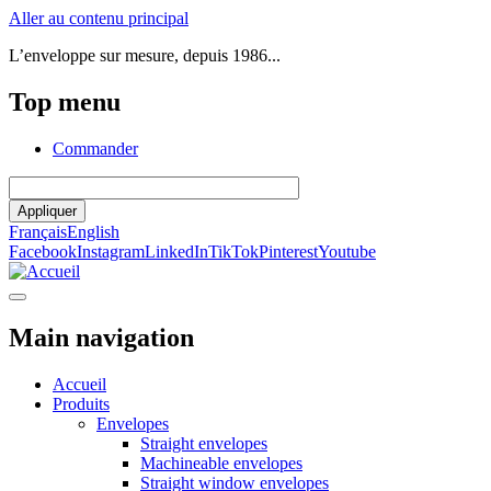
Aller au contenu principal
L’enveloppe sur mesure, depuis 1986...
Top menu
Commander
Appliquer
Français
English
Facebook
Instagram
LinkedIn
TikTok
Pinterest
Youtube
Main navigation
Accueil
Produits
Envelopes
Straight envelopes
Machineable envelopes
Straight window envelopes