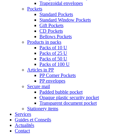
Trapezoidal envelopes
Pockets
Standard Pockets
Standard Window Pockets
Gift Pockets
CD Pockets
Bellows Pockets
Products in packs
Packs of 10 U
Packs of 25 U
Packs of 50 U
Packs of 100 U
Articles in PP
PP Corner Pockets
PP envelopes
Secure mail
Padded bubble pocket
Opaque plastic security pocket
Transparent document pocket
Stationery items
Services
Guides et Conseils
Actualités
Contact