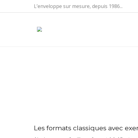
Aller au contenu principal
L’enveloppe sur mesure, depuis 1986...
CHOISIR LE BON FORMAT
POCHETTE
Les formats classiques avec exe