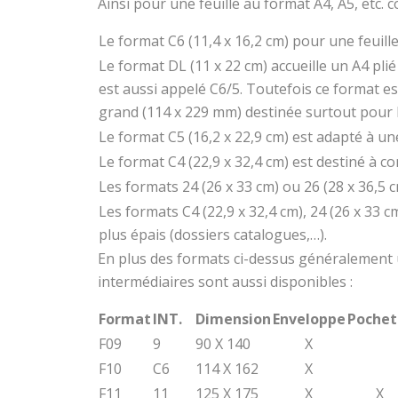
Ainsi pour une feuille au format A4, A5, etc.
Le format C6 (11,4 x 16,2 cm) pour une feuille
Le format DL (11 x 22 cm) accueille un A4 plié
est aussi appelé C6/5. Toutefois ce format es
grand (114 x 229 mm) destinée surtout pour l
Le format C5 (16,2 x 22,9 cm) est adapté à une 
Le format C4 (22,9 x 32,4 cm) est destiné à con
Les formats 24 (26 x 33 cm) ou 26 (28 x 36,5
Les formats C4 (22,9 x 32,4 cm), 24 (26 x 33 
plus épais (dossiers catalogues,…).
En plus des formats ci-dessus généralement u
intermédiaires sont aussi disponibles :
Format
INT.
Dimension
Enveloppe
Pochet
F09
9
90 X 140
X
F10
C6
114 X 162
X
F11
11
125 X 175
X
X