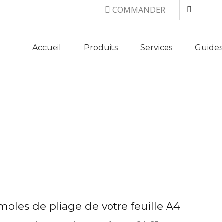
Top menu
COMMANDER
Main navigation
Accueil
Produits
Services
Guides
 D’ENVELOPPE /
mples de pliage de votre feuille A4