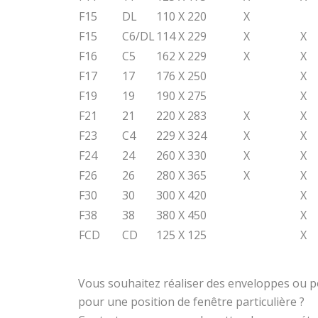
F15
DL
110 X 220
X
F15
C6/DL
114 X 229
X
X
F16
C5
162 X 229
X
X
F17
17
176 X 250
X
F19
19
190 X 275
X
F21
21
220 X 283
X
X
F23
C4
229 X 324
X
X
F24
24
260 X 330
X
X
F26
26
280 X 365
X
X
F30
30
300 X 420
X
F38
38
380 X 450
X
FCD
CD
125 X 125
X
Vous souhaitez réaliser des enveloppes ou po
pour une position de fenêtre particulière ?