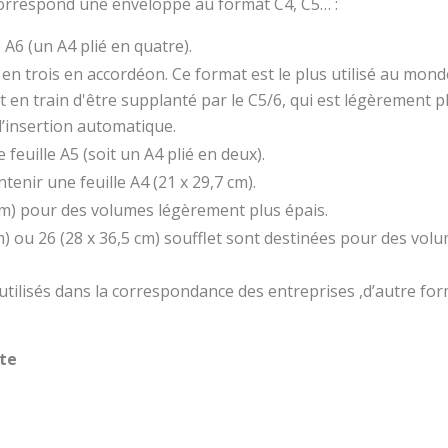
 correspond une enveloppe au format C4, C5… :
 A6 (un A4 plié en quatre).
 en trois en accordéon. Ce format est le plus utilisé au monde
t en train d'être supplanté par le C5/6, qui est légèrement p
’insertion automatique.
feuille A5 (soit un A4 plié en deux).
tenir une feuille A4 (21 x 29,7 cm).
 cm) pour des volumes légèrement plus épais.
cm) ou 26 (28 x 36,5 cm) soufflet sont destinées pour des vol
tilisés dans la correspondance des entreprises ,d’autre fo
te