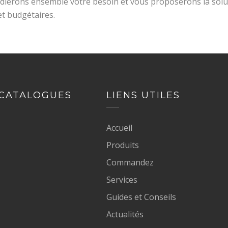
dierons ensemble votre besoin et vous proposerons la solut
t budgétaires.
CATALOGUES
LIENS UTILES
Accueil
Produits
Commandez
Services
Guides et Conseils
Actualités