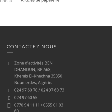
Articles de papeterie
ion la
CONTACTEZ NOUS
Zone d'activités BEN
DHANOUN, BP A68,
Khemis El-Khechna 35350
Boumerdes, Algérie.
024 97 60 78 / 024 97 60 73
024 97 60 55
0770 94 11 11 / 0555 01 03
60